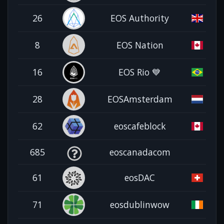
26
EOS Authority
8
EOS Nation
16
EOS Rio 💙
28
EOSAmsterdam
62
eoscafeblock
685
eoscanadacom
61
eosDAC
71
eosdublinwow