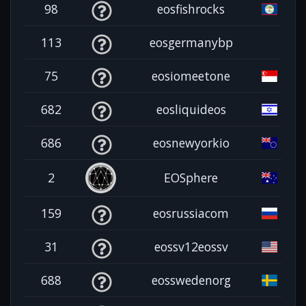
98
eosfishrocks
113
eosgermanybp
75
eosiomeetone
682
eosliquideos
686
eosnewyorkio
2
EOSphere
159
eosrussiacom
31
eossv12eossv
688
eosswedenorg