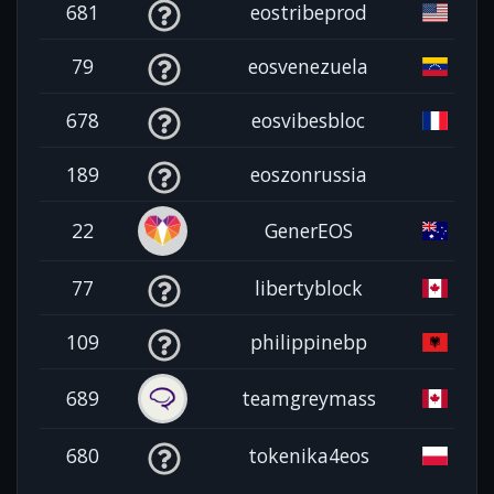
681
eostribeprod
79
eosvenezuela
678
eosvibesbloc
189
eoszonrussia
22
GenerEOS
77
libertyblock
109
philippinebp
689
teamgreymass
680
tokenika4eos