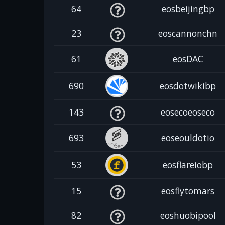
64
eosbeijingbp
23
eoscannonchn
61
eosDAC
690
eosdotwikibp
143
eosecoeoseco
693
eoseouldotio
53
eosflareiobp
15
eosflytomars
82
eoshuobipool