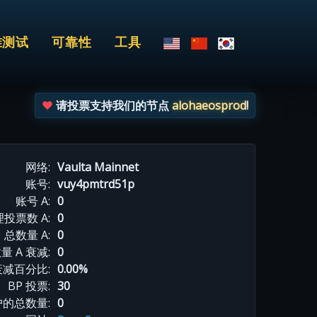
准测试
可靠性
工具
请投票支持我们的节点
alohaeosprod
!
网络:
Vaulta Mainnet
账号:
vuy4pmtrd51p
账号 A:
0
投票数 A:
0
总数量 A:
0
量 A 衰减:
0
衰减百分比:
0.00%
BP 投票:
30
的总数量:
0