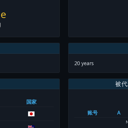
pe
20 years
被代
国家
账号
A
N