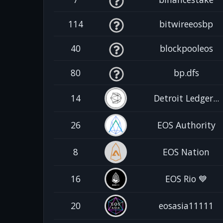
114
bitwireeosbp
40
blockpooleos
80
bp.dfs
14
Detroit Ledger...
26
EOS Authority
8
EOS Nation
16
EOS Rio 💙
20
eosasia11111