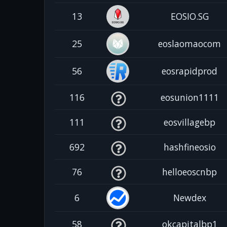
13
EOSIO.SG
25
eoslaomaocom
56
eosrapidprod
116
eosunion1111
111
eosvillagebp
692
hashfineosio
76
helloeoscnbp
6
Newdex
58
okcapitalbp1