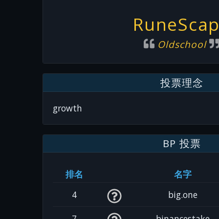
RuneSca
Oldschool
投票理念
growth
BP 投票
排名
名字
4
big.one
7
binancestake