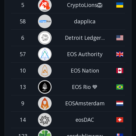
5
CryptoLions🦁
58
dapplica
6
Detroit Ledger...
57
EOS Authority
10
EOS Nation
13
EOS Rio 💙
9
EOSAmsterdam
14
eosDAC
123
eosdublinwow