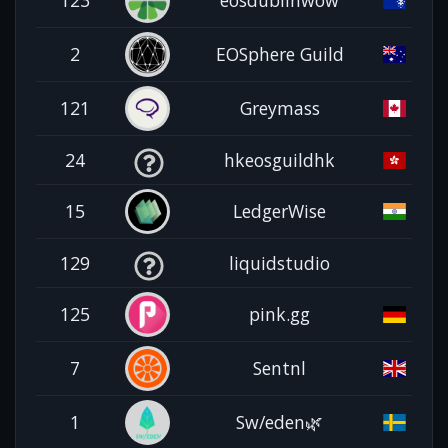
2
EOSphere Guild
121
Greymass
24
hkeosguildhk
15
LedgerWise
129
liquidstudio
125
pink.gg
7
Sentnl
1
Sw/eden🌿