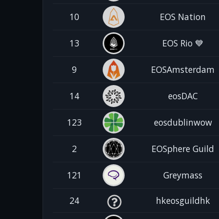
10
EOS Nation
13
EOS Rio 💙
9
EOSAmsterdam
14
eosDAC
123
eosdublinwow
2
EOSphere Guild
121
Greymass
24
hkeosguildhk