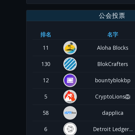
公会投票
排名
名字
11
Aloha Blocks
130
BlokCrafters
12
bountyblokbp
5
CryptoLions🦁
58
dapplica
6
Detroit Ledger...