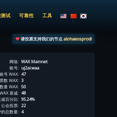
准测试
可靠性
工具
请投票支持我们的节点
alohaeosprod
!
网络:
WAX Mainnet
账号:
uj2ai.waa
账号 WAX:
47
数 WAX:
3
数量 WAX:
50
WAX 衰减:
48
衰减百分比:
95.24%
公会投票:
22
的总数量:
4