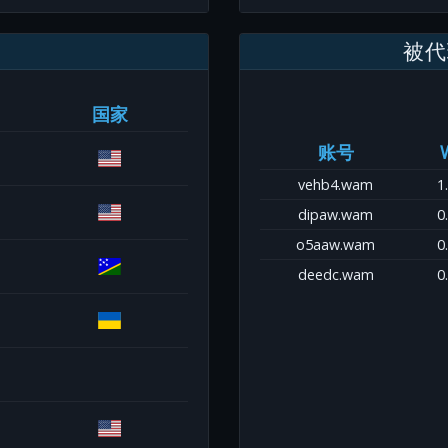
被代
国家
账号
vehb4.wam
1
dipaw.wam
0
o5aaw.wam
0
deedc.wam
0