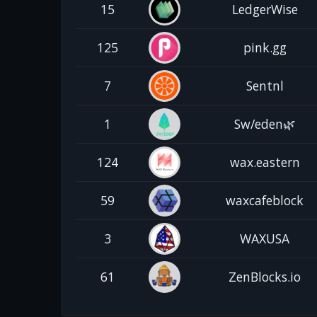
15
LedgerWise
125
pink.gg
7
Sentnl
1
Sw/eden🌿
124
wax.eastern
59
waxcafeblock
3
WAXUSA
61
ZenBlocks.io