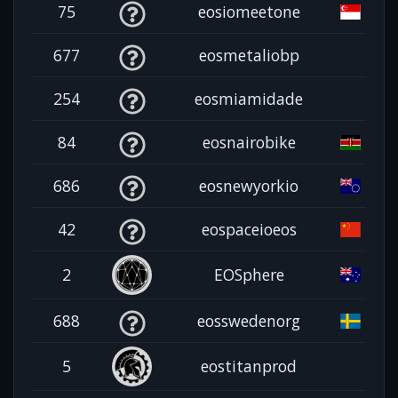
75
eosiomeetone
677
eosmetaliobp
254
eosmiamidade
84
eosnairobike
686
eosnewyorkio
42
eospaceioeos
2
EOSphere
688
eosswedenorg
5
eostitanprod