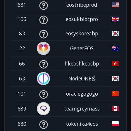
681
eostribeprod
106
eosukblocpro
83
eosyskoreabp
22
GenerEOS
66
hkeoshkeosbp
63
NodeONE☝️
101
oraclegogogo
689
teamgreymass
680
tokenika4eos