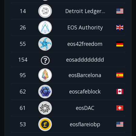
14
Detroit Ledger...
26
EOS Authority
55
eos42freedom
154
eosadddddddd
95
eosBarcelona
62
eoscafeblock
61
eosDAC
53
eosflareiobp