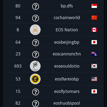
80
bp.dfs
94
cochainworld
8
EOS Nation
64
eosbeijingbp
23
eoscannonchn
693
eoseouldotio
53
eosflareiobp
15
eosflytomars
82
eoshuobipool