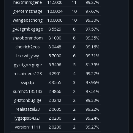
he3tmnrsgene
11.5000
11
99.27%
g44temzzhage
10.0004
10
97.67%
wangeoschong
10.0000
10
99.30%
g43tgmbxgage
8.5529
8
97.57%
shaoborandom
8.1000
8
99.35%
choirich2eos
8.0448
8
99.16%
lzxcwfljylwy
5.7000
6
99.31%
gyzdgnzrguge
5.5496
5
81.35%
micaimeos123
4.2901
4
99.27%
svip.tp
3.3555
3
97.96%
sumhz5135133
2.4866
2
97.51%
g4ztqnbugige
2.3242
2
99.33%
realazazel23
2.0605
2
99.22%
lygzqss54321
2.0200
2
99.24%
version11111
2.0200
2
99.27%