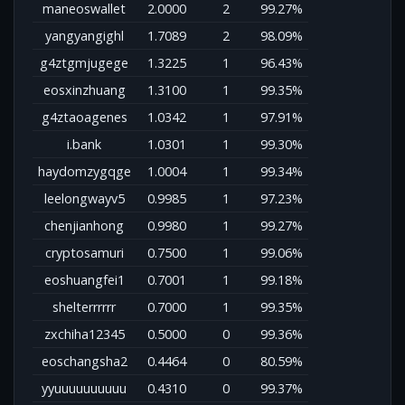
maneoswallet
2.0000
2
99.27%
yangyangighl
1.7089
2
98.09%
g4ztgmjugege
1.3225
1
96.43%
eosxinzhuang
1.3100
1
99.35%
g4ztaoagenes
1.0342
1
97.91%
i.bank
1.0301
1
99.30%
haydomzygqge
1.0004
1
99.34%
leelongwayv5
0.9985
1
97.23%
chenjianhong
0.9980
1
99.27%
cryptosamuri
0.7500
1
99.06%
eoshuangfei1
0.7001
1
99.18%
shelterrrrrr
0.7000
1
99.35%
zxchiha12345
0.5000
0
99.36%
eoschangsha2
0.4464
0
80.59%
yyuuuuuuuuuu
0.4310
0
99.37%