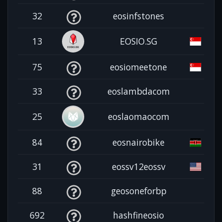
32
eosinfstones
13
EOSIO.SG
75
eosiomeetone
33
eoslambdacom
25
eoslaomaocom
84
eosnairobike
31
eossv12eossv
88
geosoneforbp
692
hashfineosio