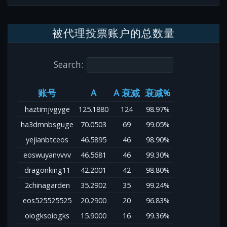
被代理投票账户的总数量
Search:
账号
A
A 衰减
衰减%
haztimjvgyge
125.1880
124
98.97%
ha3dmnbsguge
70.0503
69
99.05%
yejianbtceos
46.5895
46
98.90%
eoswuyanvvvv
46.5681
46
99.30%
dragonking11
42.2001
42
98.80%
2chinagarden
35.2902
35
99.24%
eos525525525
20.2900
20
96.83%
oiogksoiogks
15.9000
16
99.36%