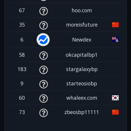
67
hoo.com
35
moreisfuture
6
Newdex
58
okcapitalbp1
183
stargalaxybp
9
starteosiobp
60
whaleex.com
73
zbeosbp11111