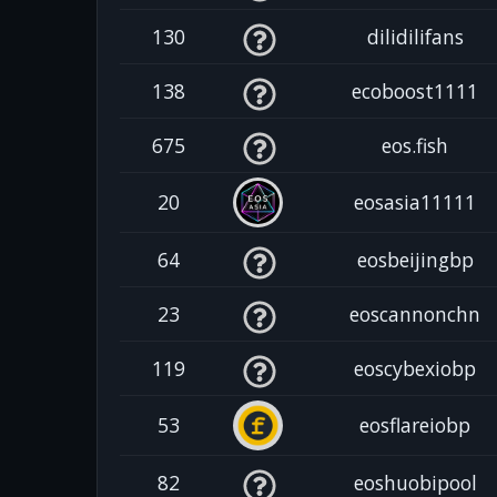
130
dilidilifans
138
ecoboost1111
675
eos.fish
20
eosasia11111
64
eosbeijingbp
23
eoscannonchn
119
eoscybexiobp
53
eosflareiobp
82
eoshuobipool