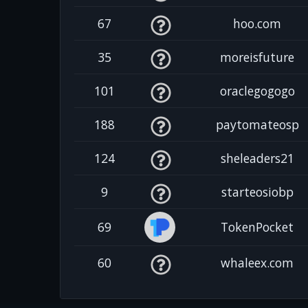
67
hoo.com
35
moreisfuture
101
oraclegogogo
188
paytomateosp
124
sheleaders21
9
starteosiobp
69
TokenPocket
60
whaleex.com