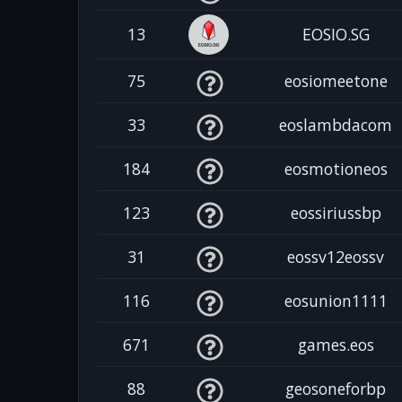
13
EOSIO.SG
75
eosiomeetone
33
eoslambdacom
184
eosmotioneos
123
eossiriussbp
31
eossv12eossv
116
eosunion1111
671
games.eos
88
geosoneforbp