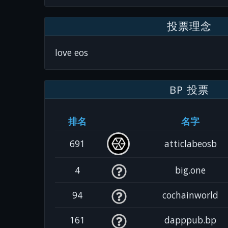
投票理念
love eos
BP 投票
排名
名字
691
atticlabeosb
4
big.one
94
cochainworld
161
dapppub.bp