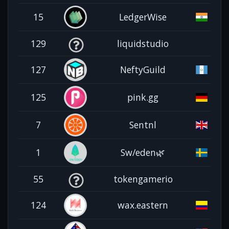
15
LedgerWise
129
liquidstudio
127
NeftyGuild
125
pink.gg
7
Sentnl
1
Sw/eden🌿
55
tokengamerio
124
wax.eastern