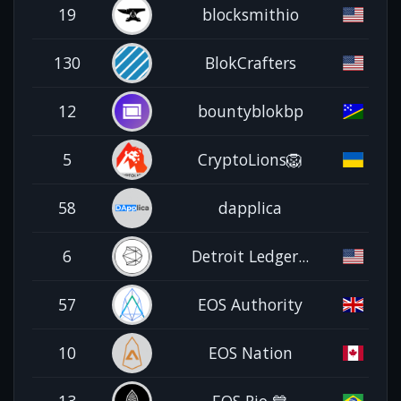
19
blocksmithio
130
BlokCrafters
12
bountyblokbp
5
CryptoLions🦁
58
dapplica
6
Detroit Ledger...
57
EOS Authority
10
EOS Nation
13
EOS Rio 💙