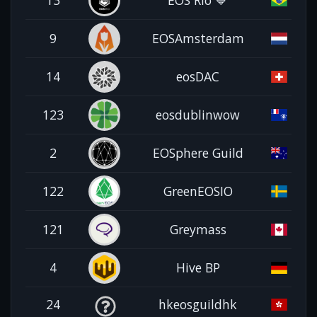
9
EOSAmsterdam
14
eosDAC
123
eosdublinwow
2
EOSphere Guild
122
GreenEOSIO
121
Greymass
4
Hive BP
24
hkeosguildhk