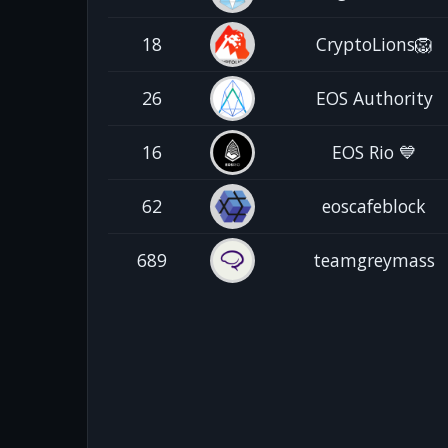
18
CryptoLions🦁
26
EOS Authority
16
EOS Rio 💙
62
eoscafeblock
689
teamgreymass