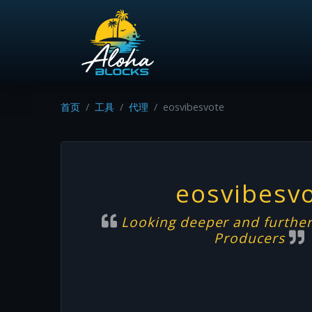
首页
工具
代理
eosvibesvote
eosvibesv
Looking deeper and further
Producers