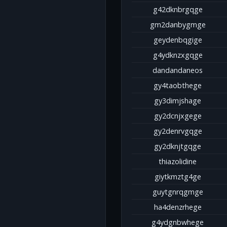
g42dknbrgqge
gm2danbygmge
geydenbqgige
g4ydknzxgqge
dandandaneos
gy4taobthege
gy3dimjshage
gy2dcnjxgege
gy2denrvgqge
gy2dknjtgqge
thiazolidine
giytkmztg4ge
guytgnrqgmge
ha4denzrhege
g4ydgnbwhege