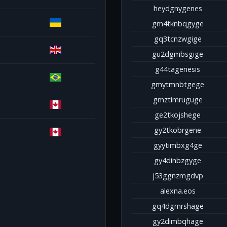
heydgnygenes
gm4tknbqgyge
gq3tcnzwgige
gu2dgmbsgige
g44tagenesis
gmytmnbtgege
gmztimruguge
ge2tkojshege
gy2tkobrgene
gyytimbxg4ge
gy4dinbzgyge
j53ggnzmgdvp
alexna.eos
gq4dgmrshage
gy2dimbqhage