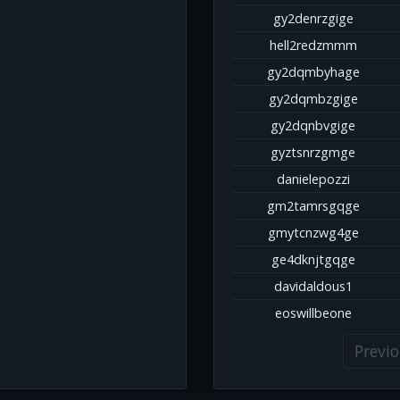
gy2denrzgige
hell2redzmmm
gy2dqmbyhage
gy2dqmbzgige
gy2dqnbvgige
gyztsnrzgmge
danielepozzi
gm2tamrsgqge
gmytcnzwg4ge
ge4dknjtgqge
davidaldous1
eoswillbeone
Previ