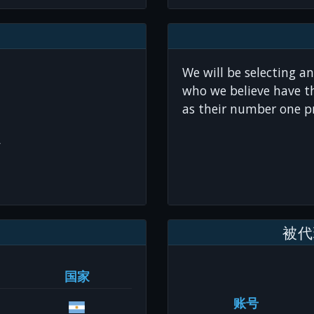
We will be selecting a
who we believe have th
as their number one pr
y
被代
国家
账号