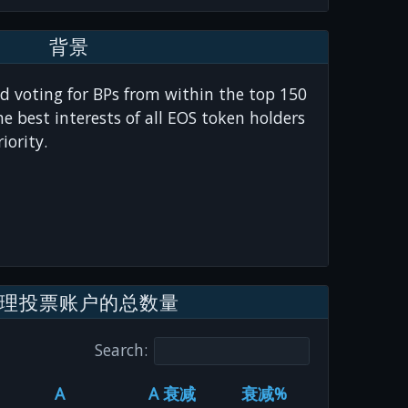
背景
nd voting for BPs from within the top 150
e best interests of all EOS token holders
iority.
理投票账户的总数量
Search:
A
A 衰减
衰减%