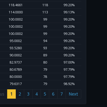
118.4661
118
99.20%
114.0000
113
99.13%
100.0002
99
99.20%
100.0002
99
99.20%
100.0002
99
99.20%
95.0002
94
99.20%
93.5280
93
99.20%
90.0002
89
99.20%
82.9737
80
97.00%
80.6789
79
97.79%
80.0000
78
97.79%
79.6317
79
98.92%
ous
1
2
3
4
5
6
7
Next