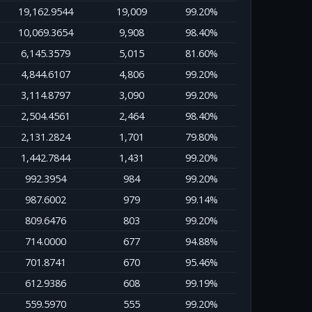
19,162.9544
19,009
99.20%
10,069.3654
9,908
98.40%
6,145.3579
5,015
81.60%
4,844.6107
4,806
99.20%
3,114.8797
3,090
99.20%
2,504.4561
2,464
98.40%
2,131.2824
1,701
79.80%
1,442.7844
1,431
99.20%
992.3954
984
99.20%
987.6002
979
99.14%
809.6476
803
99.20%
714.0000
677
94.88%
701.8741
670
95.46%
612.9386
608
99.19%
559.5970
555
99.20%