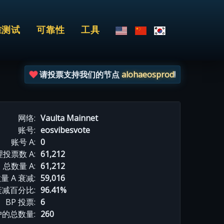
准测试
可靠性
工具
请投票支持我们的节点
alohaeosprod
!
网络:
Vaulta Mainnet
账号:
eosvibesvote
账号 A:
0
投票数 A:
61,212
总数量 A:
61,212
量 A 衰减:
59,016
衰减百分比:
96.41%
BP 投票:
6
的总数量:
260